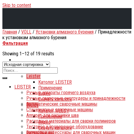
Skip to content
Главная
/
VOLL
/
Установки алмазного бурения
/
Принадлежности
к установкам алмазного бурения
Фильтрация
Showing 1–12 of 19 results
Каталог
Leister
Католог LEISTER
LEISTER
Применение
Ручные аппараты горячего воздуха
Видео
Ручные сварочные экструдеры и принадлежности
Скачать каталоги
Автоматические сварочные машины
Weldy
Стационарные сварочные машины
Каталог WELDY
Аппарат для расшивки шва
Применение
Расходные материалы для сварки полимеров
Видео
Тестовое и проверочное оборудование
Скачать каталоги
Запчасти и аксессуары для сварочных машин
Rothenberger