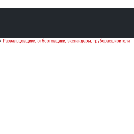
/
Развальцовщики, отбортовщики, экспандеры, труборасширители