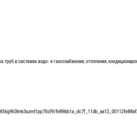
 труб в системах водо- и газоснабжения, отопления, кондициониров
s5vs2456g963lmk3uzml1pp70of9/fe89bb1a_dc7f_11db_aa12_00112fe8