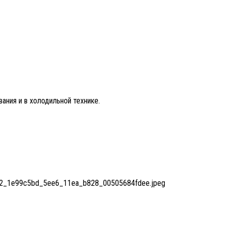
ания и в холодильной технике.
8af2_1e99c5bd_5ee6_11ea_b828_00505684fdee.jpeg