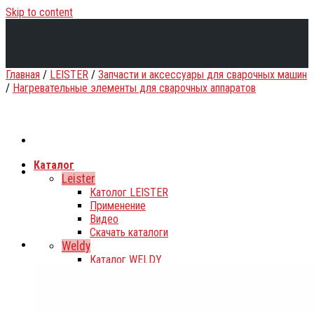
Skip to content
Главная
/
LEISTER
/
Запчасти и аксессуары для сварочных машин
/
Нагревательные элементы для сварочных аппаратов
Каталог
Leister
Католог LEISTER
Применение
Видео
Скачать каталоги
Weldy
Каталог WELDY
Применение
Видео
Скачать каталоги
Rothenberger