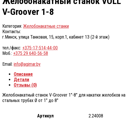
Желобонакатный станок VOLL
V-Groover 1-8
Категория:
Желобонакатные станки
Контакты:
г.Минск, улица Танковая, 15, корп.1, кабинет 13 (2-й этаж)
тел./факс:
+375-17-514-44-00
Моб.:
+375 29 640-56-58
Email:
info@agimar.by
Описание
Детали
Отзывы (0)
Желобонакатный станок V-Groover 1″-8″ для накатки желобков на
стальных трубах Ø от 1″ до 8″
Артикул
2.24008