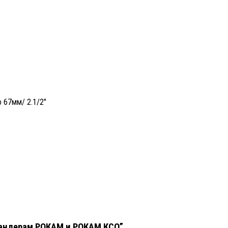
 67мм/ 2.1/2″
спандерам РОКАМ и РОКАМ КСО”