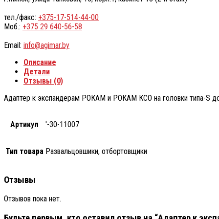
тел./факс:
+375-17-514-44-00
Моб.:
+375 29 640-56-58
Email:
info@agimar.by
Описание
Детали
Отзывы (0)
Aдаптер к экспандерам РОКАМ и РОКАМ КСО на головки типа-S до
Артикул
'-30-11007
Тип товара
Развальцовшики, отбортовщики
Отзывы
Отзывов пока нет.
Будьте первым, кто оставил отзыв на “Aдаптер к эк