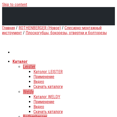
Skip to content
Главная
/
ROTHENBERGER (Новое)
/
Слесарно-монтажный
инструмент
/
Плоскогубцы, бокорезы, отвертки и болторезы
Каталог
Leister
Католог LEISTER
Применение
Видео
Скачать каталоги
Weldy
Каталог WELDY
Применение
Видео
Скачать каталоги
Rothenberger