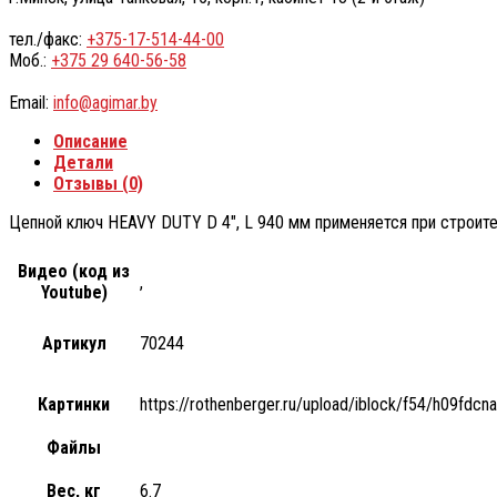
тел./факс:
+375-17-514-44-00
Моб.:
+375 29 640-56-58
Email:
info@agimar.by
Описание
Детали
Отзывы (0)
Цепной ключ HEAVY DUTY D 4″, L 940 мм применяется при строите
Видео (код из
,
Youtube)
Артикул
70244
Картинки
https://rothenberger.ru/upload/iblock/f54/h0
Файлы
Вес, кг
6.7