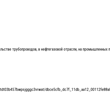
льстве трубопроводов, в нефтегазовой отрасли, на промышленных 
9fdcnatdt03b457bwpsjgggc3vrwat/dbce5cfb_dc7f_11db_aa12_00112fe