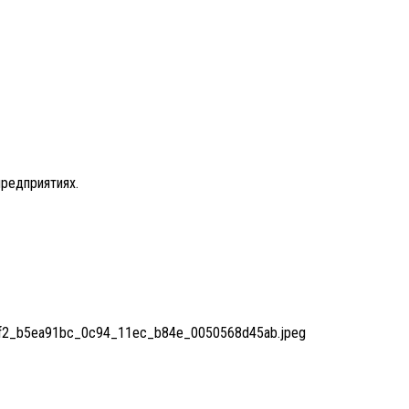
предприятиях.
88af2_b5ea91bc_0c94_11ec_b84e_0050568d45ab.jpeg