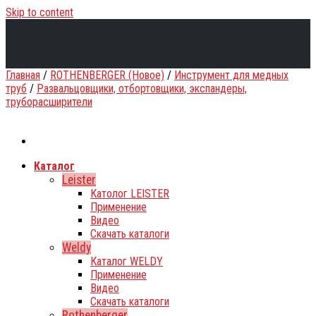
Skip to content
Главная
/
ROTHENBERGER (Новое)
/
Инструмент для медных
труб
/
Развальцовщики, отбортовщики, экспандеры,
труборасширители
Каталог
Leister
Католог LEISTER
Применение
Видео
Скачать каталоги
Weldy
Каталог WELDY
Применение
Видео
Скачать каталоги
Rothenberger