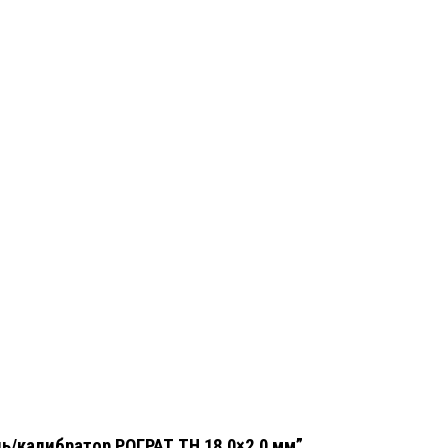
ь/калибратор РОГРАТ TH 18,0×2,0 мм”