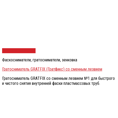
Быстрый просмотр
Фаскосниматели, гратосниматели, зенковка
Гратосниматель GRATFIX (Гратфикс) со сменным лезвием
Гратосниматель GRATFIX со сменным лезвием №1 для быстрого
и чистого снятия внутренней фаски пластмассовых труб.