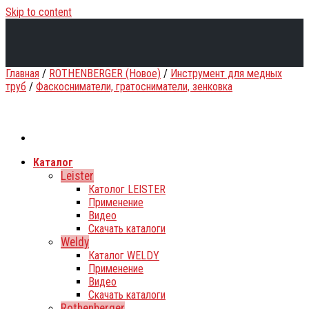
Skip to content
Главная
/
ROTHENBERGER (Новое)
/
Инструмент для медных
труб
/
Фаскосниматели, гратосниматели, зенковка
Каталог
Leister
Католог LEISTER
Применение
Видео
Скачать каталоги
Weldy
Каталог WELDY
Применение
Видео
Скачать каталоги
Rothenberger