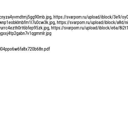
a6cnyza4yvmdtmj5gg90mb.jpg, https://svarpom.ru/upload/iblock/3e9/o
wnp1eobklmbfm1l7u0cw3k.jpg, https://svarpom.ru/upload/iblock/a8d/
urrc4ezth0rt6bfep95zk.jpg, https://svarpom.ru/upload/iblock/e6a/8i2
2qgxxj4tp2gabn7v1qgmmlr.jpg
sil04ppo6w6fa8x720b68n.pdf