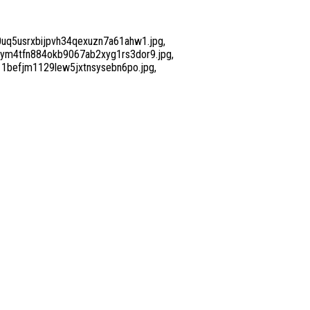
y0uq5usrxbijpvh34qexuzn7a61ahw1.jpg,
niym4tfn884okb9067ab2xyg1rs3dor9.jpg,
t11befjm1129lew5jxtnsysebn6po.jpg,