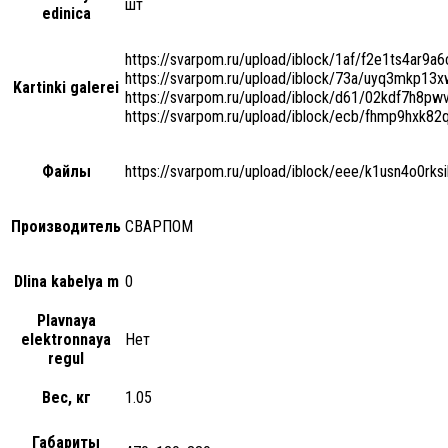
шт
edinica
https://svarpom.ru/upload/iblock/1af/f2e1ts4ar9
https://svarpom.ru/upload/iblock/73a/uyq3mkp13x
Kartinki galerei
https://svarpom.ru/upload/iblock/d61/02kdf7h8pwv
https://svarpom.ru/upload/iblock/ecb/fhmp9hxk8
Файлы
https://svarpom.ru/upload/iblock/eee/k1usn4o0rk
Производитель
СВАРПОМ
Dlina kabelya m
0
Plavnaya
elektronnaya
Нет
regul
Вес, кг
1.05
Габариты