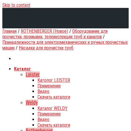
Skip to content
Главная
/
ROTHENBERGER (Новое)
/
Оборудование для
прочистки, промывки, телеинспекции труб и каналов
/
Принадлежности для электромеханических и ручных прочистных
машин
/
Насадки для прочистки труб
Каталог
Leister
Католог LEISTER
Применение
Видео
Скачать каталоги
Weldy
Каталог WELDY
Применение
Видео
Скачать каталоги
Rothenberger