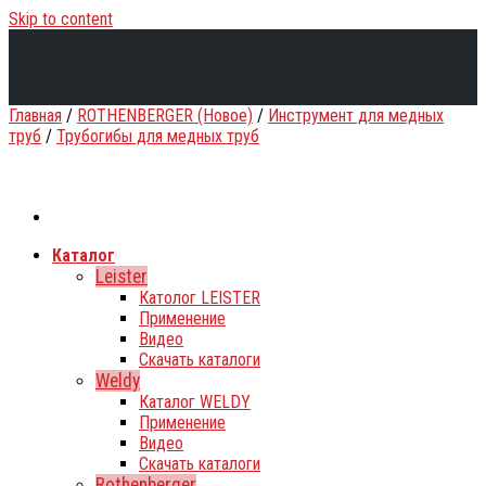
Skip to content
Главная
/
ROTHENBERGER (Новое)
/
Инструмент для медных
труб
/
Трубогибы для медных труб
Каталог
Leister
Католог LEISTER
Применение
Видео
Скачать каталоги
Weldy
Каталог WELDY
Применение
Видео
Скачать каталоги
Rothenberger