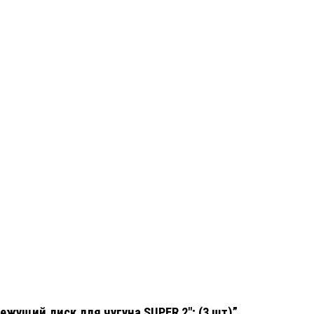
ежущий диск для чугуна SUPER 2″; (3 шт)”