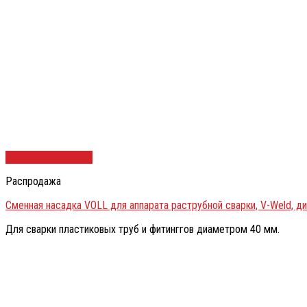
Быстрый просмотр
Распродажа
Сменная насадка VOLL для аппарата раструбной сварки, V-Weld, д
Для сварки пластиковых труб и фитинггов диаметром 40 мм.