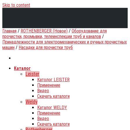
Skip to content
Главная
/
ROTHENBERGER (Новое)
/
Оборудование для
прочистки, промывки, телеинспекции труб и каналов
/
Принадлежности для электромеханических и ручных прочистных
машин
/
Насадки для прочистки труб
Каталог
Leister
Католог LEISTER
Применение
Видео
Скачать каталоги
Weldy
Каталог WELDY
Применение
Видео
Скачать каталоги
Rothenberger