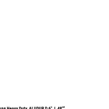
я Heavy Duty, ALUDUR D 6″, L 48″”